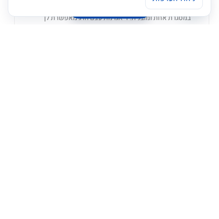
ניהול העדפות עוגיות
גורמים התורמים לנושא מסוים, מהמובן מאליו ועד לא ברור,
Open chaty
במסגרת אחת ומובנית. דיאגרמת עצם הדג מאפשרת לך
קרא עוד »
'פתרונות אפקטיביים'
יוני 24, 2024
ייעוץ עסקי
10 האתגרים הגדולים ביותר של מנכ"לים