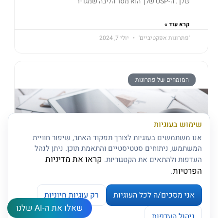
שלך. ה-USP שלך הוא מסר הליבה שמגדיר
קרא עוד »
'פתרונות אפקטיביים'
יולי 7, 2024
המומחים של פתרונות
שימוש בעוגיות
אנו משתמשים בעוגיות לצורך תפקוד האתר, שיפור חוויית
המשתמש, ניתוחים סטטיסטיים והתאמת תוכן. ניתן לנהל
קראו את מדיניות
העדפות ולהתאים את הקטגוריות.
הפרטיות
.
חשוף את הסיבות השורשיות עם דיאגרמת עצם
אני מסכים/ה לכל העוגיות
רק עוגיות חיוניות
הדג: כלי סיעור מוחות קלאסי
שאלו את ה-AI שלנו
צרו קשר
תארו לעצמכם יכולת לדמיין את הרשת המקושרת של
ניהול העדפות