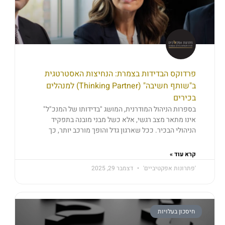
פרדוקס הבדידות בצמרת: הנחיצות האסטרטגית
ב"שותף חשיבה" (Thinking Partner) למנהלים
בכירים
בספרות הניהול המודרנית, המושג "בדידותו של המנכ"ל"
אינו מתאר מצב רגשי, אלא כשל מבני מובנה בתפקיד
הניהולי הבכיר. ככל שארגון גדל והופך מורכב יותר, כך
קרא עוד »
'פתרונות אפקטיביים'
דצמבר 29, 2025
חיסכון בעלויות