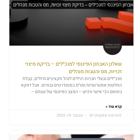
שאלון האבחון הפיננסי למנכ״לים – בדיקת מיצוי
זכויות, מס והטבות מנהלים
מנכ״לים ובעלי חברות רגילים לנהל תקציבים גדולים, קבלת
החלטות אסטרטגיות ומו״מ בסטנדרטים גבוהים. אבל דווקא
בתחום הכי אישי ורגיש – המצב הפיננסי של עצמם –
קרא עוד »
'פתרונות אפקטיביים'
נובמבר 19, 2025