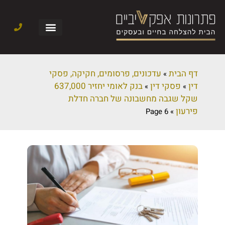
דף הבית
עדכונים, פרסומים, חקיקה, פסקי
»
דין
פסקי דין
בנק לאומי יחזיר 637,000
»
»
שקל שגבה מחשבונה של חברה חדלת
פירעון
Page 6
»