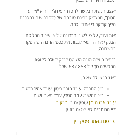
״עצם הגשת הבקשה להסדר לפי חלק י' היא "אירוע
מכונן", המצדיק בחינת טובתם של כלל הנושים במסגרת
הליך קולקטיבי אחד״, כתב.
זאת ועוד, על פי לשונו הברורה של צו עיכוב ההליכים
הבנק לא היה רשאי לגבות את כספי החברה שהופקדו
בחשבונה.
בנסיבות אלה הורה השופט לבנק לשלם לקופת
ההפעלה סך של 637,853 שקל.
לא ניתן צו להוצאות.
ב״כ החברה: עו"ד חובב ביטון, עו"ד אמיר ברטוב
ב״כ המשיב: עו"ד מטרי, עו"ד מאירי ושות'
עו״ד ארז הימן
בנקים
עוסק/ת ב-
** הכותב/ת לא ייצג/ה בתיק.
פורסם באתר פסק דין