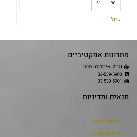
31
30
« יול
פתרונות אפקטיביים
נגב 2, איירפורט סיטי
03-539-5900
03-539-5901
תנאים ומדיניות
הצהרת נגישות
מדיניות פרטיות