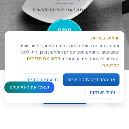
חבר בארגון יועצי מערכות תקשורת
שימוש בעוגיות
אנו משתמשים בעוגיות לצורך תפקוד האתר, שיפור חוויית
המשתמש, ניתוחים סטטיסטיים והתאמת תוכן. ניתן לנהל
קראו את מדיניות
העדפות ולהתאים את הקטגוריות.
חותם האמינות של דן אנד ברדסטריט
הפרטיות
.
אני מסכים/ה לכל העוגיות
רק עוגיות חיוניות
שאלו את ה-AI שלנו
צרו קשר
ניהול העדפות
ניהול העדפות עוגיות
Open chaty