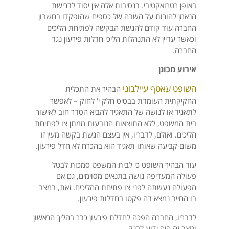
באופן רטרואקטיבי. בנסיבות אלה אין יסוד לדרישת
הנאמן להורות על השבה של כספים שהופקדו בחשבון
החברה עוד קודם להגשת הבקשה לפתיחת הליכים
וכאשר עדיין לא התנהלות הליכי חדלות פירעון נגד
החברה.
אירוע מכונן
השופט עאטף עיילבוני
הבהיר את התכלית
החקיקתית העומדת בבסיס חלק י' לחוק – לאפשר
לתאגיד או לנושה של התאגיד להביא הסדר חוב לאישור
בית המשפט, ללא התוצאות הנובעות ממתן צו לפתיחת
הליכים. ואולם, לדבריו, אין בעצם הגשת בקשה מעין זו
משום קביעה שאותו תאגיד הוא בהכרח לא חדל פירעון.
עוד הבהיר השופט כי לבית המשפט סמכות לבטל
פעולה המעדיפה נושה בתנאים מסוימים, גם אם
הפעולה נעשתה לפני צו פתיחת ההליכים. זאת, במצב
בו החייב נמצא דה פקטו בחדלות פירעון.
לדבריו, החברה הפכה לחדלת פירעון כבר בהליך הראשון
ומצב זה היה ידוע לבנק.