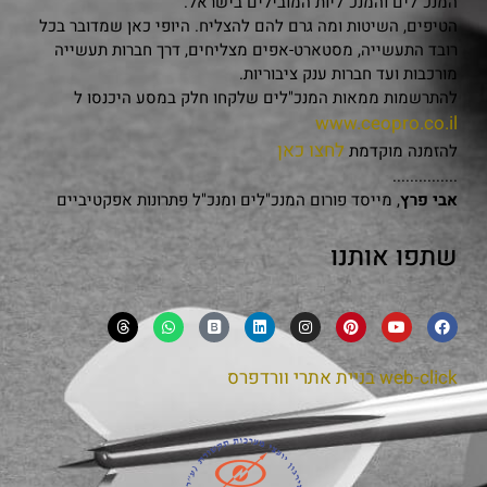
המנכ"לים והמנכ"ליות המובילים בישראל.
הטיפים, השיטות ומה גרם להם להצליח. היופי כאן שמדובר בכל
רובד התעשייה, מסטארט-אפים מצליחים, דרך חברות תעשייה
מורכבות ועד חברות ענק ציבוריות.
להתרשמות ממאות המנכ"לים שלקחו חלק במסע היכנסו ל
www.ceopro.co.il
לחצו כאן
להזמנה מוקדמת
...............
אבי פרץ
, מייסד פורום המנכ"לים ומנכ"ל פתרונות אפקטיביים
שתפו אותנו
web-click
בניית אתרי וורדפרס