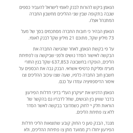
הנאמן ביקש להורות לבנק לאומי לישראל להעביר כספים
שגבה בתקופה שבין שני ההליכים מחשבון החברה
המתנהל אצלו.
הנאמן הבהיר כי חובות החברה מסתכמים בסך של מעל
73 מיליון שקל, מתוכם 21 מיליון שקל לבנק לאומי.
על פי בקשת הנאמן, לאחר שהגישה החברה את
הבקשה לאישור הסדר נושים ולפני שביקשה צו לפתיחת
הליכים, הופקדו בחשבונה 637,853 שקל בגין החזרי
מע״מ וסליקת כרטיסי אשראי. הבנק גבה את הכספים על
חשבון חוב החברה כלפיו, שעה שצו עיכוב ההליכים וצו
איסור הדיספוזיציה עמדו על כנם.
הנאמן הדגיש את ״עיקרון העל״ בדיני חדלות הפירעון
בדבר שוויון בין הנושים, שחל לדבריו גם בהקשר של
הוראות חלק י׳ לחוק כשמדובר בבקשה לאשר הסדר
ללא צו פתיחת הליכים.
מנגד, הבנק טען כי החוק קובע שתוצאות הליכי חדלות
הפירעון יחולו רק ממועד מתן צו פתיחת ההליכים, ולא