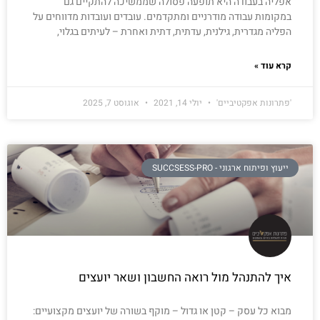
אפליה בעבודה היא תופעה פסולה שממשיכה להתקיים גם
במקומות עבודה מודרניים ומתקדמים. עובדים ועובדות מדווחים על
הפליה מגדרית, גילנית, עדתית, דתית ואחרת – לעיתים בגלוי,
קרא עוד »
'פתרונות אפקטיביים'
יולי 14, 2021
אוגוסט 7, 2025
ייעוץ ופיתוח ארגוני - SUCCSESS-PRO
איך להתנהל מול רואה החשבון ושאר יועצים
מבוא כל עסק – קטן או גדול – מוקף בשורה של יועצים מקצועיים: