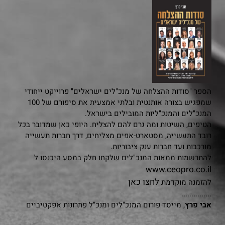
הספר "סודות ההצלחה של מנכ"לים ישראלים" פרוייקט ייחודי
שמפגיש בצורה אותנטית ובלתי אמצעית את סיפורם של 100
המנכ"לים והמנכ"ליות המובילים בישראל.
הטיפים, השיטות ומה גרם להם להצליח. היופי כאן שמדובר בכל
רובד התעשייה, מסטארט-אפים מצליחים, דרך חברות תעשייה
מורכבות ועד חברות ענק ציבוריות.
להתרשמות ממאות המנכ"לים שלקחו חלק במסע היכנסו ל
www.ceopro.co.il
לחצו כאן
להזמנה מוקדמת
...............
אבי פרץ
, מייסד פורום המנכ"לים ומנכ"ל פתרונות אפקטיביים