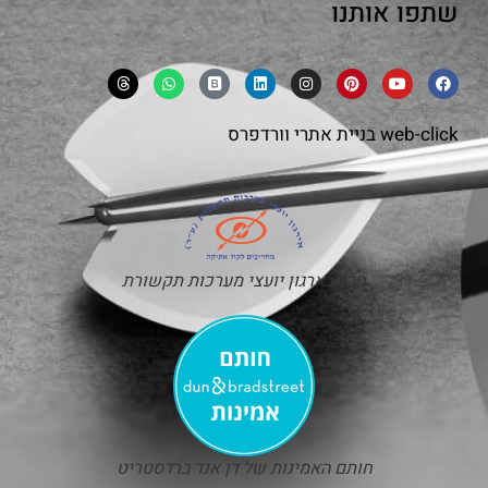
שתפו אותנו
web-click
בניית אתרי וורדפרס
חבר בארגון יועצי מערכות תקשורת
חותם האמינות של דן אנד ברדסטריט