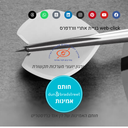
web-click
בניית אתרי וורדפרס
חבר בארגון יועצי מערכות תקשורת
חותם האמינות של דן אנד ברדסטריט