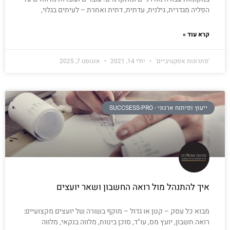
הפליה מגדרית, גילנית, עדתית, דתית ואחרת – לעיתים בגלוי,
קרא עוד »
'פתרונות אפקטיביים'
יולי 14, 2021
אוגוסט 7, 2025
ייעוץ ופיתוח ארגוני - SUCCSESS-PRO
איך להתנהל מול רואה החשבון ושאר יועצים
מבוא כל עסק – קטן או גדול – מוקף בשורה של יועצים מקצועיים:
רואה חשבון, יועץ מס, עו"ד, סוכן ביטוח, מלווה בנקאי, מלווה