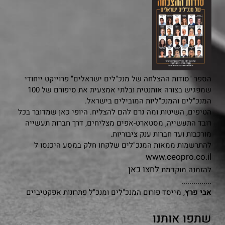
הספר "סודות ההצלחה של מנכ"לים ישראלים" פרוייקט ייחודי
שמפגיש בצורה אותנטית ובלתי אמצעית את סיפורם של 100
המנכ"לים והמנכ"ליות המובילים בישראל.
הטיפים, השיטות ומה גרם להם להצליח. היופי כאן שמדובר בכל
רובד התעשייה, מסטארט-אפים מצליחים, דרך חברות תעשייה
מורכבות ועד חברות ענק ציבוריות.
להתרשמות ממאות המנכ"לים שלקחו חלק במסע היכנסו ל
www.ceopro.co.il
לחצו כאן
להזמנה מוקדמת
...............
אבי פרץ
, מייסד פורום המנכ"לים ומנכ"ל פתרונות אפקטיביים
שתפו אותנו