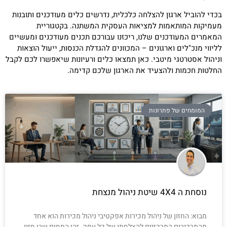
בכדי להוביל ארגון להצלחה כלכלית, נדרשים כלים מעודכנים ותובנות
מעמיקות המותאמות למציאות העסקית המשתנה. בקטגוריית
המאמרים המעודכנים שלנו, ריכזנו עבורכם תכנים מעודכנים ומעשיים
לליווי מנכ"לים וארגונים – המכוונים להגדלת הכנסות, ייעול הוצאות
וניהול אסטרטגי מיטבי. כאן תמצאו כלים ורעיונות שיאפשרו לכם לקבל
החלטות חכמות ולהצעיד את הארגון שלכם קדימה.
המומחים של פתרונות
נוסחת ה 4X4 שיטת ניהול מנצחת
מבוא: החזון של ניהול מכירות אפקטיבי ניהול מכירות הוא אחד
מהמרכיבים המרכזיים להצלחתו של כל עסק. זהו התחום שבו חזון