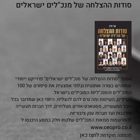
סודות ההצלחה של מנכ"לים ישראלים
הספר "סודות ההצלחה של מנכ"לים ישראלים" פרוייקט ייחודי
שמפגיש בצורה אותנטית ובלתי אמצעית את סיפורם של 100
המנכ"לים והמנכ"ליות המובילים בישראל.
הטיפים, השיטות ומה גרם להם להצליח. היופי כאן שמדובר בכל
רובד התעשייה, מסטארט-אפים מצליחים, דרך חברות תעשייה
מורכבות ועד חברות ענק ציבוריות.
להתרשמות ממאות המנכ"לים שלקחו חלק במסע היכנסו ל
www.ceopro.co.il
לחצו כאן
להזמנה מוקדמת