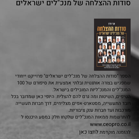
סודות ההצלחה של מנכ"לים ישראלים
הספר "סודות ההצלחה של מנכ"לים ישראלים" פרוייקט ייחודי
שמפגיש בצורה אותנטית ובלתי אמצעית את סיפורם של 100
המנכ"לים והמנכ"ליות המובילים בישראל.
הטיפים, השיטות ומה גרם להם להצליח. היופי כאן שמדובר בכל
רובד התעשייה, מסטארט-אפים מצליחים, דרך חברות תעשייה
מורכבות ועד חברות ענק ציבוריות.
להתרשמות ממאות המנכ"לים שלקחו חלק במסע היכנסו ל
www.ceopro.co.il
לחצו כאן
להזמנה מוקדמת