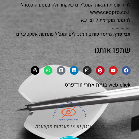
להתרשמות ממאות המנכ"לים שלקחו חלק במסע היכנסו ל
www.ceopro.co.il
לחצו כאן
להזמנה מוקדמת
...............
אבי פרץ
, מייסד פורום המנכ"לים ומנכ"ל פתרונות אפקטיביים
שתפו אותנו
web-click
בניית אתרי וורדפרס
חבר בארגון יועצי מערכות תקשורת