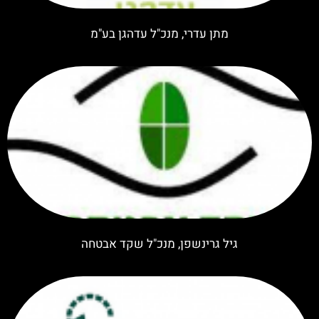
מתן עדרי, מנכ"ל עדהגן בע"מ
גיל גרינשפן, מנכ"ל שקד אבטחה