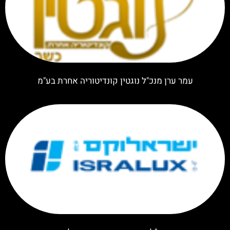
עמר ערן מנכ"ל נוגטין קונדיטוריה אחרת בע"מ