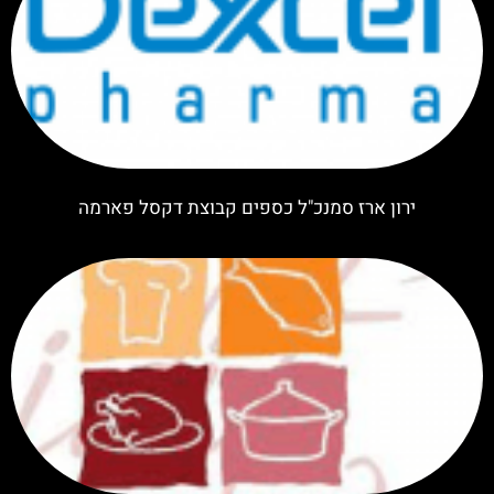
ירון ארז סמנכ"ל כספים קבוצת דקסל פארמה