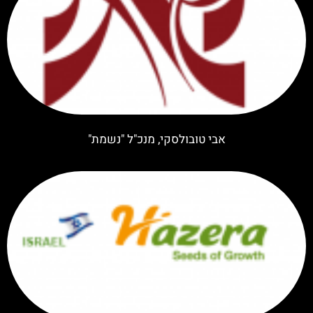
אבי טובולסקי, מנכ"ל "נשמת"