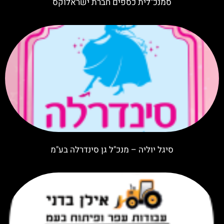
סמנכ"לית כספים חברת ישראלוקס
סיגל יוליה – מנכ"ל גן סינדרלה בע"מ