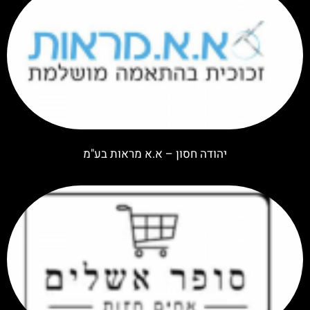
יהודה חסון – א.א מראות בע"מ