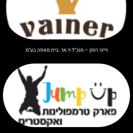
ויינר רומן – מנכ"ל וי.אר. בית מאפה בע"מ