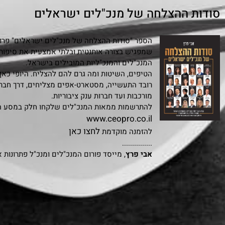
סודות ההצלחה של מנכ"לים ישראלים
הספר "סודות ההצלחה של מנכ"לים ישראלים" פרויי
המנכ"לים והמנכ"ליות המובילים בישראל.
הטיפים, השיטות ומה גרם להם להצליח. היופי כאן
רובד התעשייה, מסטארט-אפים מצליחים, דרך חבר
מורכבות ועד חברות ענק ציבוריות.
להתרשמות ממאות המנכ"לים שלקחו חלק במסע הי
www.ceopro.co.il
לחצו כאן
להזמנה מוקדמת
...............
אבי פרץ
, מייסד פורום המנכ"לים ומנכ"ל פתרונות 