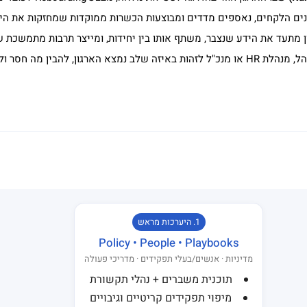
ים הלקחים, נאספים מדדים ומבוצעות הכשרות ממוקדות שמחזקות את היכו
 מתעד את הידע שנצבר, משתף אותו בין יחידות, ומייצר תרבות מתמשכת ש
מפת ההתמודדות היא כלי מעשי – לא רק תרשים. היא מאפשרת לכל מנהל, מנהלת HR או מנכ"ל לזהות באיז
1. היערכות מראש
Policy • People • Playbooks
מדיניות · אנשים/בעלי תפקידים · מדריכי פעולה
תוכנית משברים + נהלי תקשורת
מיפוי תפקידים קריטיים וגיבויים