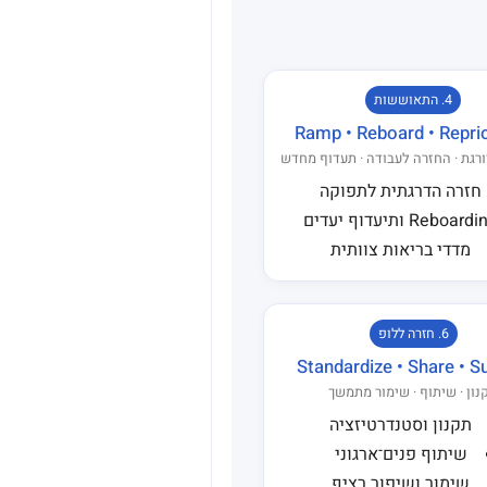
4. התאוששות
Ramp • Reboard • Reprio
רגת · החזרה לעבודה · תעדוף מחדש
חזרה הדרגתית לתפוקה
Reboard ותיעדוף יעדים
מדדי בריאות צוותית
6. חזרה ללופ
Standardize • Share • S
נון · שיתוף · שימור מתמשך
תקנון וסטנדרטיזציה
שיתוף פנים־ארגוני
שימור ושיפור רציף