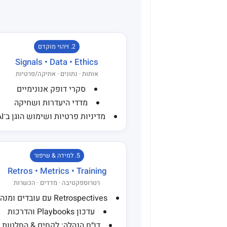
2. זיהוי מוקדם
Signals • Data • Ethics
אותות · נתונים · אתיקה/פרטיות
סקרי דופק אנונימיים
מדדי היעדרות ושחיקה
מדיניות פרטיות ושימוש הוגן ב־AI
5. למידה & שיפור
Retros • Metrics • Training
רטרוספקטיבה · מדדים · הכשרות
Retrospectives עם עובדים ומנהלים
עדכון Playbooks והדרכות
דו״ח הנהלה: לקחים & החלטות