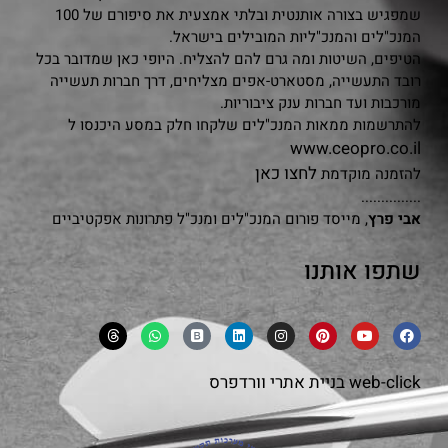
שמפגיש בצורה אותנטית ובלתי אמצעית את סיפורם של 100
המנכ"לים והמנכ"ליות המובילים בישראל.
הטיפים, השיטות ומה גרם להם להצליח. היופי כאן שמדובר בכל
רובד התעשייה, מסטארט-אפים מצליחים, דרך חברות תעשייה
מורכבות ועד חברות ענק ציבוריות.
להתרשמות ממאות המנכ"לים שלקחו חלק במסע היכנסו ל
www.ceopro.co.il
לחצו כאן
להזמנה מוקדמת
...............
אבי פרץ
, מייסד פורום המנכ"לים ומנכ"ל פתרונות אפקטיביים
שתפו אותנו
web-click
בניית אתרי וורדפרס