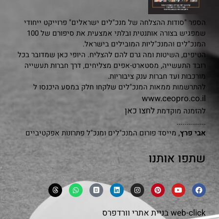
הספר "סודות ההצלחה של מנכ"לים ישראלים" פרוייקט ייחודי
שמפגיש בצורה אותנטית ובלתי אמצעית את סיפורם של 100
המנכ"לים והמנכ"ליות המובילים בישראל.
הטיפים, השיטות ומה גרם להם להצליח. היופי כאן שמדובר בכל
רובד התעשייה, מסטארט-אפים מצליחים, דרך חברות תעשייה
מורכבות ועד חברות ענק ציבוריות.
להתרשמות ממאות המנכ"לים שלקחו חלק במסע היכנסו ל
www.ceopro.co.il
לחצו כאן
להזמנה מוקדמת
...............
אבי פרץ
, מייסד פורום המנכ"לים ומנכ"ל פתרונות אפקטיביים
שתפו אותנו
web-click
בניית אתרי וורדפרס