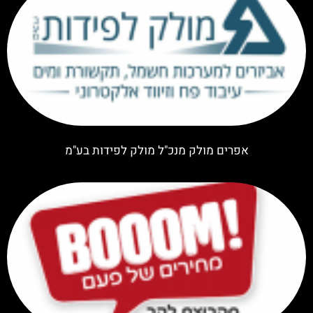
אפרים מולק מנכ"ל מולק לפידות בע"מ