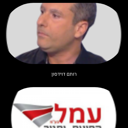
רותם דוידסון