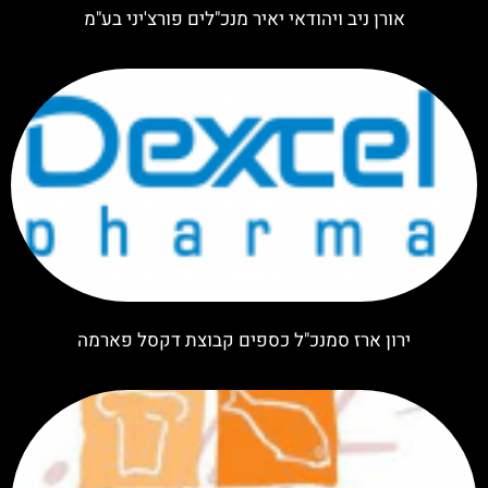
אורן ניב ויהודאי יאיר מנכ"לים פורצ'יני בע"מ
ירון ארז סמנכ"ל כספים קבוצת דקסל פארמה