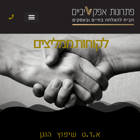
לקוחות ממליצים
א.ד.ט שיפוץ הוגן