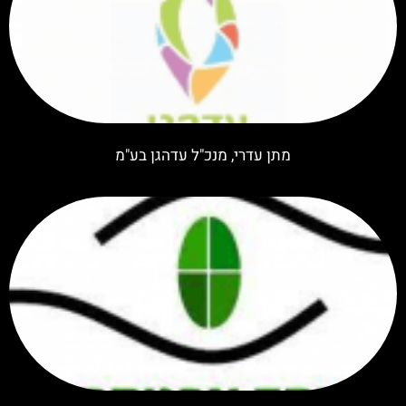
מתן עדרי, מנכ"ל עדהגן בע"מ