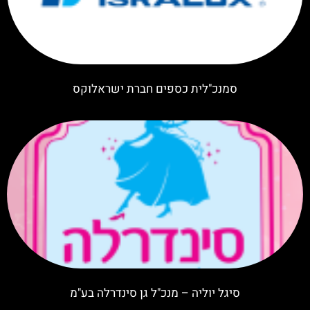
סמנכ"לית כספים חברת ישראלוקס
סיגל יוליה – מנכ"ל גן סינדרלה בע"מ