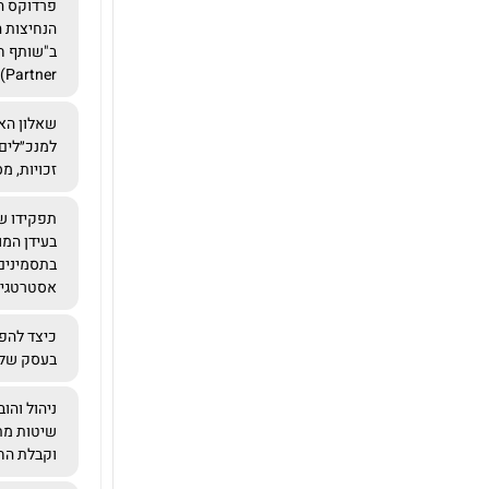
פרדוקס ה
הנחיצות 
Partner) למנהלים בכירים
שאלון האב
למנכ״לים 
זכויות, מ
תפקידו של
בעידן המו
בתסמינים
אסטרטגי
כיצד להפח
בעסק של
ניהול והו
שיטות מת
וקבלת הח