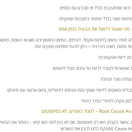
רכש
שמתעכבת
בגלל
אי
סנכרון
עם
כספים
פיתוח
מוצר
בגלל
מחסור
בתובנות
שיווקיות
–
מה
שעוזר
לראות
את
הבעיה
בזמן
אמת
א
תמיד
נראים
בלוחות
אקסל.
לעיתים,
הסימן
הראשון
יגיע
מאנשי
השטח.
כאשר
וח
פתוח,
חוצה
היררכיה –
ניתן
לזהות
חסימות
מוקדם
יותר.
ות
דיווח
אפקטיבית:
:
אפשרות
לעובד
לדווח
על
עיכוב
מבלי
לחשוש
עילה
מצד
הנהלה
כלים
פשוטים
לדיווח
שוטף (
כמו
טפסים
דיגיטליים,
צ’אט
ארגוני
עם
תיוגים)
זמן
תקלה
לזיהוי"
כמדד
ניהולי
Ana
Cause
Root
לטפל
בשורש,
לא
בסימפטום
,
צוואר
בקבוק
הוא
רק
סימפטום.
אם
לא
נבין
למה
הוא
קיים –
נפתור
את
הבעיה
An
Cause
מספקת
כלים
להבין
את
השורש: