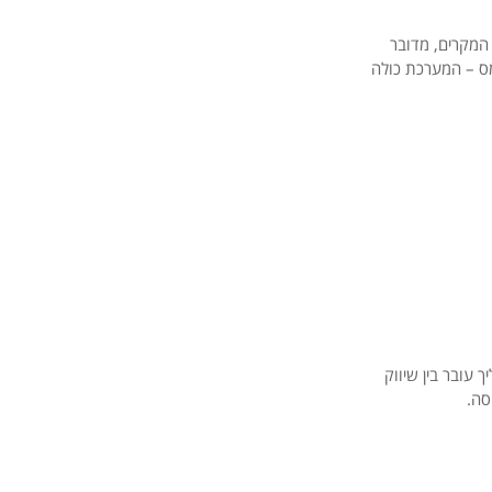
המקרים,
מדובר
ס –
המערכת
כולה
יך
עובר
בין
שיווק
סה.