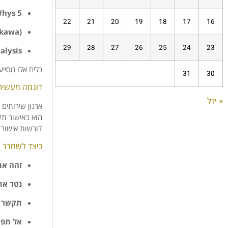
hys
5
22
21
20
19
18
17
16
ikawa)
29
28
27
26
25
24
23
alysis
כלים
אלו
מסייע
31
30
דוגמה
מעשית
« יול
ארגון
שירותים
הוא
באישור
תק
דורשות
אישור
כיצד
לשחרר
צ
זהה
את
נטר
את
תקשר
אל
תפת