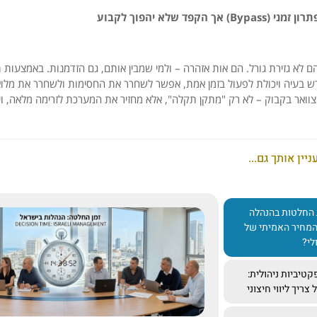
תרון
זמני (
Bypass)
אך
הקפד
שלא
יהפוך
לקבוע
ם
לא
גזירת
גורל.
הם
אות
אזהרה –
ולמי
שמבין
אותם,
גם
הזדמנות.
באמצעות
ת
ש
בעיה
ויכולת
לפעול
בזמן
אמת,
אפשר
לשחרר
את
החסימות
ולשחרר
את
מלו
צוואר
בקבוק –
לא
רק "
מתקן
תקלה",
אלא
מחזיר
את
המערכת
לזרימה
מלאה,
ו
ניין אותך גם...
 החלטות בהנהלה
המחיר האמיתי של
לי?
טיביות ניהולית:
צריך ליווי חיצוני