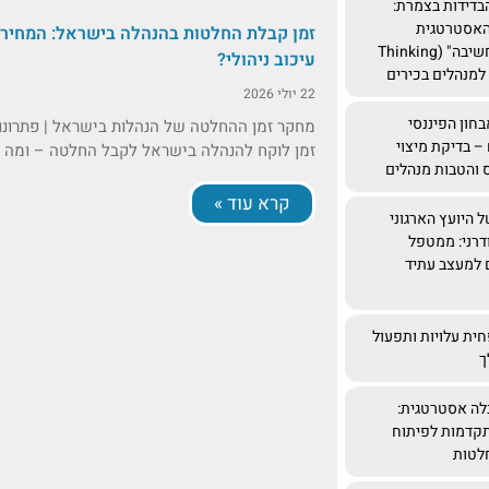
בדידות בצמרת:
האסטרטגית
זמן קבלת החלטות בהנהלה בישראל: המחיר
ב"שותף חשיבה" (Thinking
עיכוב ניהולי?
22 יולי 2026
חון הפיננסי
מחקר זמן ההחלטה של הנהלות בישראל | פתרונ
– בדיקת מיצוי
זמן לוקח להנהלה בישראל לקבל החלטה – ומה ה
ס והטבות מנהלים
קרא עוד »
 היועץ הארגוני
דרני: ממטפל
 למעצב עתיד
ית עלויות ותפעול
ך
בלה אסטרטגית:
קדמות לפיתוח
לטות