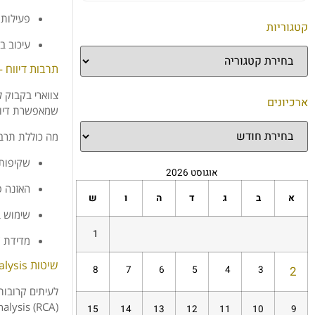
פעילות
קטגוריות
עיכוב
ב
תרבות
דיווח 
צווארי
בקבוק
ל
ארכיונים
שמאפשרת
דיו
מה
כוללת
תרב
שקיפות
אוגוסט 2026
האזנה
פ
א
ב
ג
ד
ה
ו
ש
שימוש
ב
1
מדידת "
שיטות
lysis –
8
7
6
5
4
3
2
לעיתים
קרובות
alysis (
RCA)
15
14
13
12
11
10
9