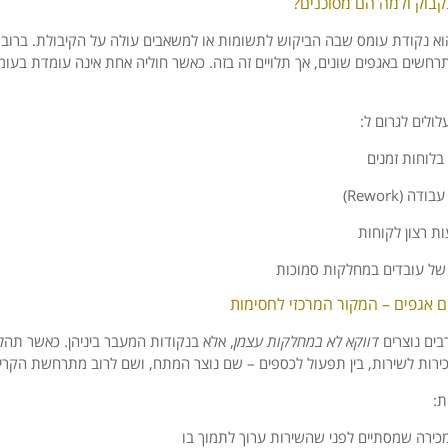
קבוק
ולמה
הם
מסוכנים?
וא
נקודת
עומס
שבה
הביקוש
לתשומות
או
למשאבים
עולה
על
הקיבולת.
ברוב
רחשים
באגפים
שונים,
אך
תלויים
זה
בזה.
כאשר
חוליה
אחת
אינה
עומדת
בעומ
לולים
לגרום
ל:
בלוחות
זמנים
עבודה (
Rework)
ות
רצון
לקוחות
של
עובדים
במחלקות
סמוכות
ם
אגפים –
המקור
המרכזי
לחסימות
בים
נוצרים
דווקא
לא
במחלקות
עצמן
,
אלא
בנקודות
המעבר
ביניהן.
כאשר
תהל
ירות
לשירות,
בין
תפעול
לכספים –
שם
נוצר
המתח,
ושם
לרוב
מתרחשת
הקרי
ת:
כירה
שמסתיים
לפני
שהשירות
ערוך
לתמוך
בו