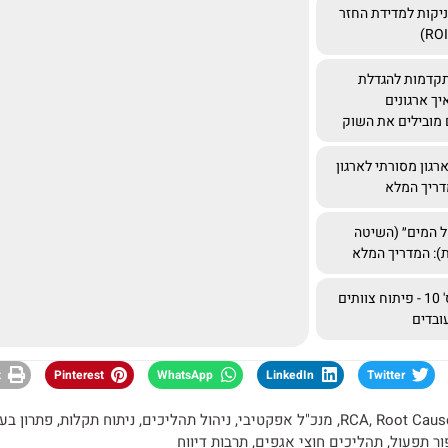
יקות למדידת החזר
קדמות להגדלת
יך ארגונים
 מובילים את השוק
גון מסורתי לארגון
מדריך המלא
ל המים״ (השיטה
): המדריך המלא
מאמר מס' 10 - פיתוח צוותים
ובדים
t
Pinterest
WhatsApp
LinkedIn
Twitter
Root Caus
,
RCA
,
מנכ"ל אפקטיבי
,
ניהול תהליכים
,
ניתוח תקלות
,
פתרון בע
ור תפעול
,
תהליכים חוצי אגפים
,
תרבות דיווח