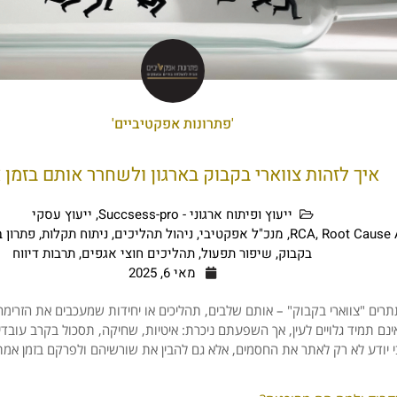
'פתרונות אפקטיביים'
איך לזהות צווארי בקבוק בארגון ולשחרר אותם בזמן
ייעוץ ופיתוח ארגוני - Succsess-pro
,
ייעוץ עסקי
Root Cause 
,
RCA
,
מנכ"ל אפקטיבי
,
ניהול תהליכים
,
ניתוח תקלות
,
פתרון 
בקבוק
,
שיפור תפעול
,
תהליכים חוצי אגפים
,
תרבות דיווח
מאי 6, 2025
רים "
צווארי
בקבוק" –
אותם
שלבים,
תהליכים
או
יחידות
שמעכבים
את
הזרימ
ינם
תמיד
גלויים
לעין,
אך
השפעתם
ניכרת:
איטיות,
שחיקה,
תסכול
בקרב
עובד
י
יודע
לא
רק
לאתר
את
החסמים,
אלא
גם
להבין
את
שורשיהם
ולפרקם
בזמן
אמת