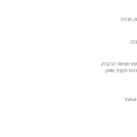
ם,
סביבה
נה.
צא
שצוואר
הבקבוק
גות
תקציב
שאינן
Valu