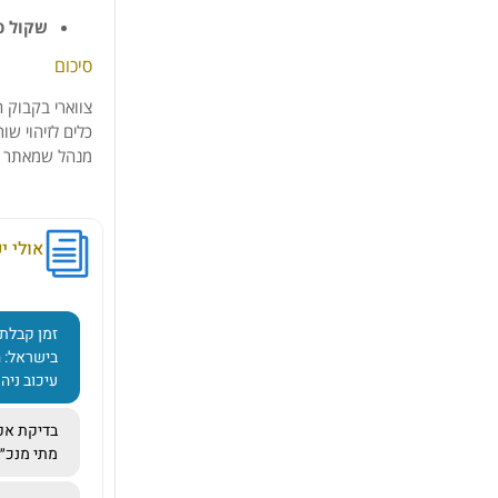
שקול
פ
סיכום
צווארי
בקבוק
ה
כלים
לזיהוי
שור
מנהל
שמאתר
אולי יע
זמן קבלת
בישראל: 
עיכוב ניהו
בדיקת אפק
מתי מנכ״ל 