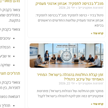
מהם
צווארי
ב
מנכ"ל בכניסה לתפקיד: אבחון ארגוני מעמיק
'פתרונות אפקטיביים'
יולי 26, 2026
צוואר
בקבוק
ה
בתהליכים
שמת
ניהול בכיר • כניסה לתפקיד מנכ"ל בכניסה לתפקיד:
אבחון ארגוני מעמיק שלושת החודשים הראשונים
נתקעת.
בכיסא
צווארי
בקבוק
ע
קרא עוד »
עיכובים
הכפלת
אי
שביע
שחיקה
תהליכים
חוצי
זמן קבלת החלטות בהנהלה בישראל: המחיר
האמיתי של עיכוב ניהולי?
צווארי
בקבוק
ר
'פתרונות אפקטיביים'
יולי 22, 2026
למכירות,
בין
מכ
מחקר זמן ההחלטה של הנהלות בישראל | פתרונות
אפקטיביים כמה זמן לוקח להנהלה בישראל לקבל
דוגמאות
נפוצו
קרא עוד »
תהליך
מ