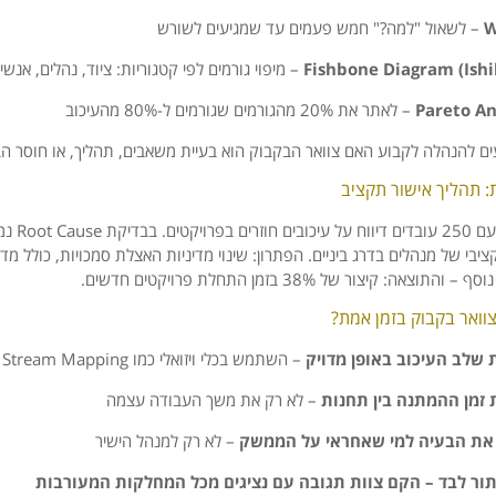
W
–
לשאול "
למה?"
חמש
פעמים
עד
שמגיעים
לשורש
Ish
Diagram (
Fishbone
–
מיפוי
גורמים
לפי
קטגוריות:
ציוד,
נהלים,
אנשי
An
Pareto
–
לאתר
את
20%
מהגורמים
שגורמים
ל-
80%
מהעיכוב
ים
להנהלה
לקבוע
האם
צוואר
הבקבוק
הוא
בעיית
משאבים,
תהליך,
או
חוסר
הב
:
תהליך
אישור
תקציב
עם
250
עובדים
דיווח
על
עיכובים
חוזרים
בפרויקטים.
בבדיקת
Cause
Root
נמ
ציבי
של
מנהלים
בדרג
ביניים.
הפתרון:
שינוי
מדיניות
האצלת
סמכויות,
כולל
מדר
נוסף –
והתוצאה:
קיצור
של
38%
בזמן
התחלת
פרויקטים
חדשים.
וואר
בקבוק
בזמן
אמת?
שלב
העיכוב
באופן
מדויק
–
השתמש
בכלי
ויזואלי
כמו
Mapping
Stream
e
זמן
ההמתנה
בין
תחנות
–
לא
רק
את
משך
העבודה
עצמה
את
הבעיה
למי
שאחראי
על
הממשק
–
לא
רק
למנהל
הישיר
ור
לבד –
הקם
צוות
תגובה
עם
נציגים
מכל
המחלקות
המעורבות