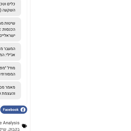
כלים וטכנ
השקעה (ROI)
שיטות מת
הכנסות: א
ישראליים
המעבר מאר
אג'ילי: ה
מודל ״מפ
המסורתית
והעצמת ע
Facebook
e Analysis
בקבוק
,
שיפ